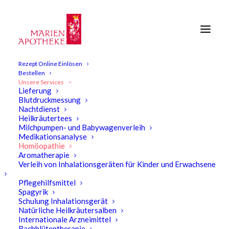
Rezept Online Einlösen
Bestellen
Homöopathie
Unsere Services
Lieferung
Blutdruckmessung
Nachtdienst
Heilkräutertees
Milchpumpen- und Babywagenverleih
Medikationsanalyse
Homöopathie
Aromatherapie
Verleih von Inhalationsgeräten für Kinder und Erwachsene
Pflegehilfsmittel
Spagyrik
Schulung Inhalationsgerät
Natürliche Heilkräutersalben
Internationale Arzneimittel
Bachblütentherapie