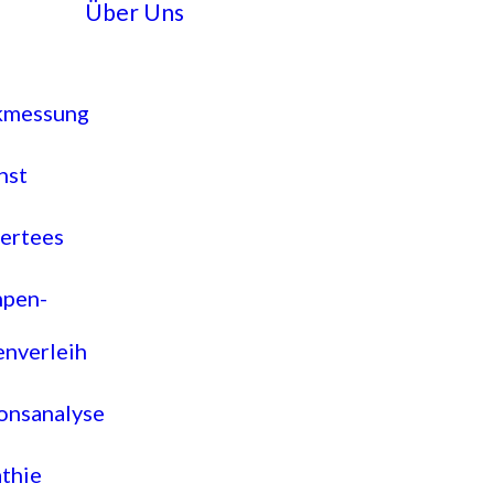
Über Uns
g
kmessung
nst
ertees
pen-
nverleih
onsanalyse
thie