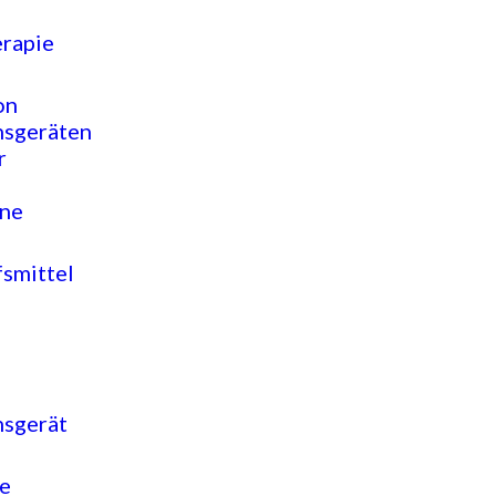
rapie
on
nsgeräten
r
ne
fsmittel
nsgerät
e