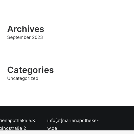
Archives
September 2023
Categories
Uncategorized
ienapotheke e.K.
info[at]marienapotheke-
pingstraße 2
w.de