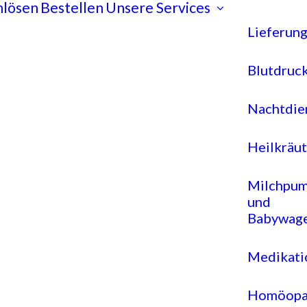
nlösen
Bestellen
Unsere Services
Lieferun
Blutdruc
Nachtdie
Heilkräut
Milchpum
und
Babywage
Medikati
Homöopa