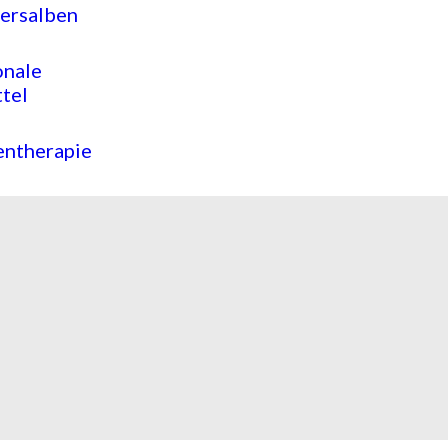
ersalben
onale
tel
entherapie